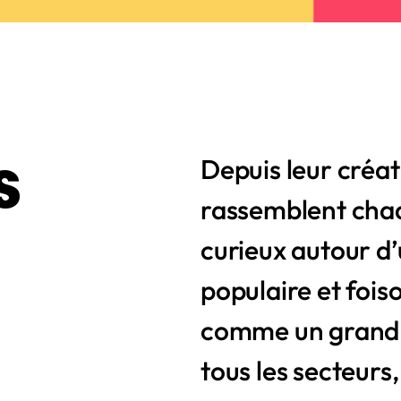
s
Depuis leur créa
rassemblent chaq
s
curieux autour d
populaire et foi
comme un grand r
tous les secteurs