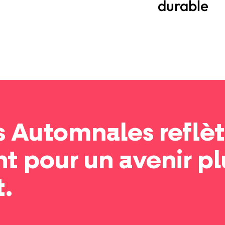
durable
 Automnales reflèt
t pour un avenir p
t.