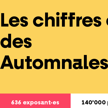
Les chiffres
des
Automnale
636 exposant·es
140'000