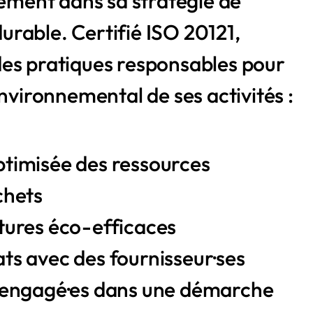
nement dans sa stratégie de
urable.
Certifié ISO 20121,
es pratiques responsables pour
environnemental de ses activités :
ptimisée des ressources
chets
tures éco-efficaces
ts avec des fournisseur·ses
s engagé·es dans une démarche