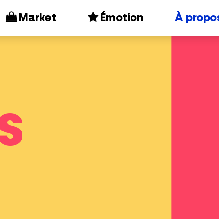
Market
Émotion
À propo
s