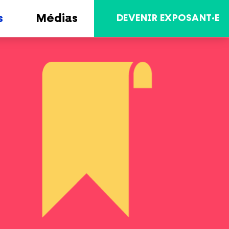
s
Médias
DEVENIR EXPOSANT·E