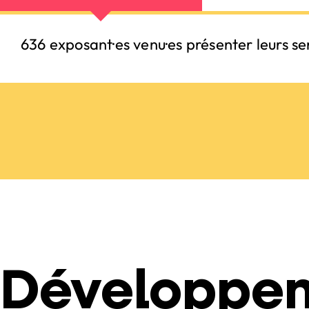
636 exposant·es venu·es présenter leurs ser
Développe