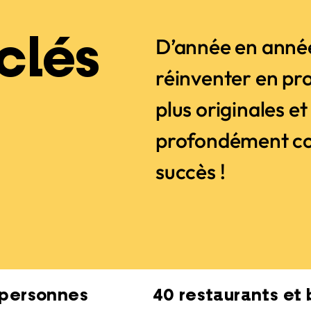
 clés
D’année en année
réinventer en pr
plus originales e
profondément conv
s
succès !
 personnes
40 restaurants et 