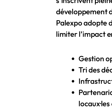
s’inscrivent plei
développement d
Palexpo adopte d
limiter l’impact 
Gestion o
Tri des dé
Infrastruc
Partenaria
locaux·le