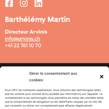
Barthélémy Martin
Directeur Arvinis
info@arvinis.ch
+41 22 761 10 70
Gérer le consentement aux
Politique de confidentialité
cookies
Pour offrir les meilleures expériences, nous utilisons des technologies telles
F
I
Y
X
T
L
que les cookies pour stocker et/ou accéder aux informations sur l'appareil. Le
consentement à ces technologies nous permettra de traiter des données telles
a
n
o
-
i
i
que le comportement de navigation ou les identifiants uniques sur ce site. Ne
pas consentir ou retirer son consentement peut affecter négativement
Abonnez-vous à la newsletter