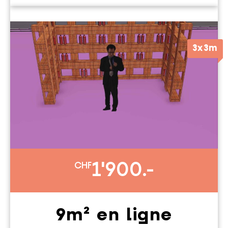
3x3m
1'900.-
CHF
9m² en ligne