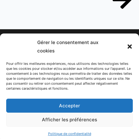
Gérer le consentement aux
Politique de confidentialité
cookies
Pour offrir les meilleures expériences, nous utilisons des technologies telles
F
I
Y
X
T
L
que les cookies pour stocker et/ou accéder aux informations sur l'appareil. Le
consentement à ces technologies nous permettra de traiter des données telles
a
n
o
-
i
i
que le comportement de navigation ou les identifiants uniques sur ce site. Ne
pas consentir ou retirer son consentement peut affecter négativement
Abonnez-vous à la newsletter
c
s
u
t
k
n
certaines caractéristiques et fonctions.
e
t
t
w
t
k
Contact : +41 22 761 11 11
Accepter
b
a
u
i
o
e
info@palexpo.ch
o
g
b
t
k
d
Afficher les préférences
© Les Automnales, Palexpo SA
o
r
e
t
i
k
a
e
n
Politique de confidentialité