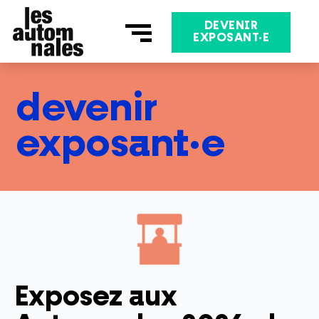
Aller
au
DEVENIR
EXPOSANT·E
contenu
devenir
exposant·e
Exposez aux