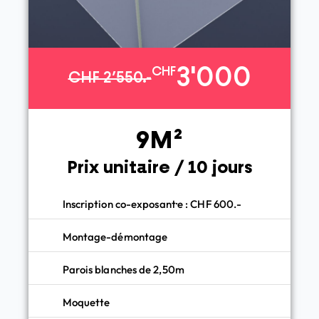
3'000
CHF
CHF 2’550.-
9M²
Prix unitaire / 10 jours
Inscription co-exposant·e : CHF 600.-
Montage-démontage
Parois blanches de 2,50m
Moquette