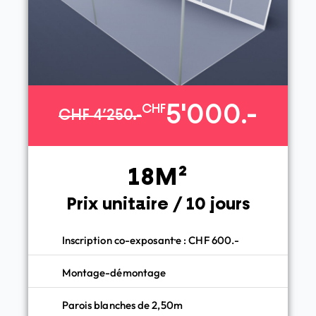
5'000.-
CHF
CHF 4’250.-
18M²
Prix unitaire / 10 jours
Inscription co-exposant·e : CHF 600.-
Montage-démontage
Parois blanches de 2,50m