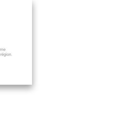
mme
région.