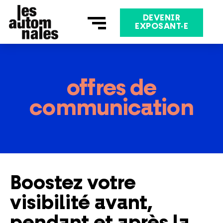
Aller
au
DEVENIR
EXPOSANT·E
contenu
offres de
communication
Boostez votre
visibilité avant,